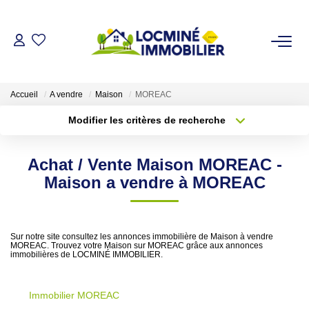
VENDRE
Accueil
A vendre
Maison
MOREAC
ACHETER
Modifier les critères de recherche
Type de transaction
Localisation
Acheter
Localisation
LOUER
Achat / Vente Maison MOREAC -
Type de bien
Sélectionnez...
Surface min
Maison a vendre à MOREAC
ESTIMER
Plus de critères
Budget max
L'AGENCE
Sur notre site consultez les annonces immobilière de Maison à vendre
MOREAC. Trouvez votre Maison sur MOREAC grâce aux annonces
Créer une alerte
immobilières de LOCMINÉ IMMOBILIER.
Qui Sommes Nous
Immobilier MOREAC