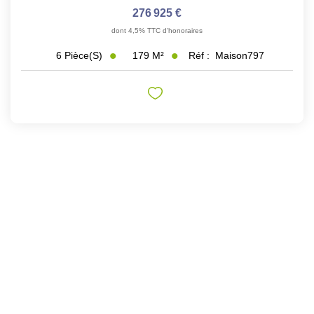
276 925 €
dont 4,5% TTC d'honoraires
179
M²
Réf :
Maison797
6
Pièce(s)