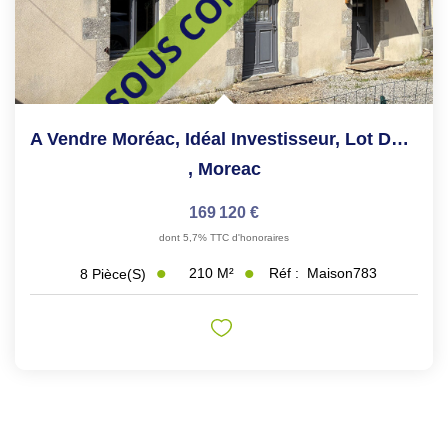
A Vendre Moréac, Idéal Investisseur, Lot De 2 Maison T3,
,
Moreac
169 120 €
dont 5,7% TTC d'honoraires
210
M²
Réf :
Maison783
8
Pièce(s)