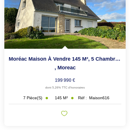
Moréac Maison À Vendre 145 M², 5 Chambres, Sous Sol,...
,
Moreac
199 990 €
dont 5,26% TTC d'honoraires
145
M²
Réf :
Maison616
7
Pièce(s)