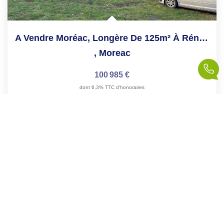
A Vendre Moréac, Longère De 125m² À Rénové Avec Dépendance
,
Moreac
100 985 €
dont 6,3% TTC d'honoraires
125
M²
Réf :
Maison730
2
Pièce(s)