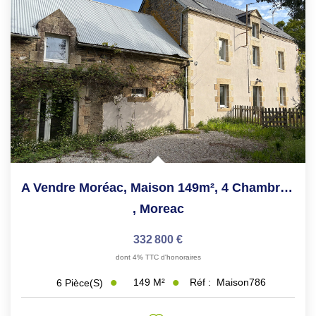
A Vendre Moréac, Maison 149m², 4 Chambres, Dépendances,...
,
Moreac
332 800 €
dont 4% TTC d'honoraires
149
M²
Réf :
Maison786
6
Pièce(s)