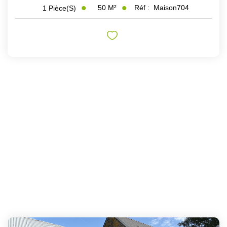
50
M²
Réf :
Maison704
1
Pièce(s)