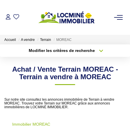
VENDRE
Accueil
A vendre
Terrain
MOREAC
ACHETER
Modifier les critères de recherche
Type de transaction
Localisation
Acheter
Localisation
LOUER
Achat / Vente Terrain MOREAC -
Type de bien
Sélectionnez...
Surface min
Terrain a vendre à MOREAC
ESTIMER
Plus de critères
Budget max
L'AGENCE
Sur notre site consultez les annonces immobilière de Terrain à vendre
MOREAC. Trouvez votre Terrain sur MOREAC grâce aux annonces
Créer une alerte
immobilières de LOCMINÉ IMMOBILIER.
Qui Sommes Nous
Immobilier MOREAC