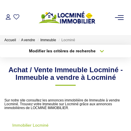
VENDRE
Accueil
A vendre
Immeuble
Locminé
ACHETER
Modifier les critères de recherche
Type de transaction
Localisation
Acheter
Localisation
LOUER
Achat / Vente Immeuble Locminé -
Type de bien
Sélectionnez...
Surface min
Immeuble a vendre à Locminé
ESTIMER
Plus de critères
Budget max
L'AGENCE
Sur notre site consultez les annonces immobilière de Immeuble à vendre
Locminé. Trouvez votre Immeuble sur Locminé grâce aux annonces
Créer une alerte
immobilières de LOCMINÉ IMMOBILIER.
Qui Sommes Nous
Immobilier Locminé