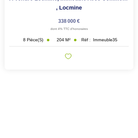
,
Locmine
338 000 €
dont 4% TTC d'honoraires
204
M²
Réf :
Immeuble35
8
Pièce(s)