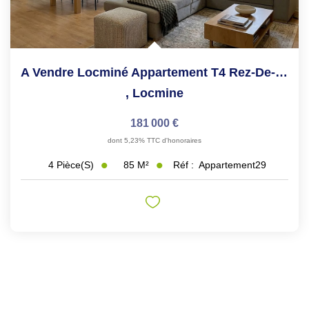
A Vendre Locminé Appartement T4 Rez-De-Chaussée, 85m², 2...
,
Locmine
181 000 €
dont 5,23% TTC d'honoraires
85
M²
Réf :
Appartement29
4
Pièce(s)