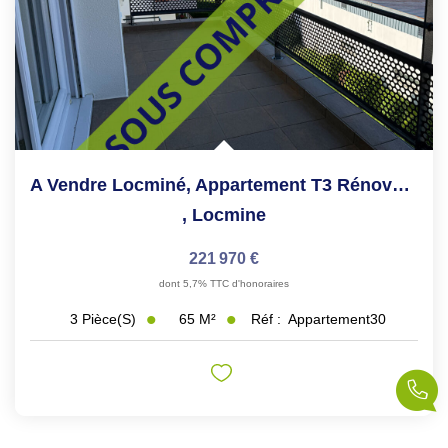
A Vendre Locminé, Appartement T3 Rénové, Rare Sur Le...
,
Locmine
221 970 €
dont 5,7% TTC d'honoraires
65
M²
Réf :
Appartement30
3
Pièce(s)