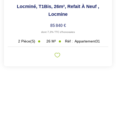
Locminé, T1Bis, 26m², Refait À Neuf
,
Locmine
85 840 €
dont 7,3% TTC d'honoraires
26
M²
Réf :
Appartement31
2
Pièce(s)