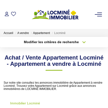
VENDRE
Accueil
A vendre
Appartement
Locminé
ACHETER
Modifier les critères de recherche
Type de transaction
Localisation
Acheter
Localisation
LOUER
Achat / Vente Appartement Locminé
Type de bien
Sélectionnez...
Surface min
- Appartement a vendre à Locminé
ESTIMER
Plus de critères
Budget max
L'AGENCE
Sur notre site consultez les annonces immobilière de Appartement à vendre
Locminé. Trouvez votre Appartement sur Locminé grâce aux annonces
Créer une alerte
immobilières de LOCMINÉ IMMOBILIER.
Qui Sommes Nous
Immobilier Locminé