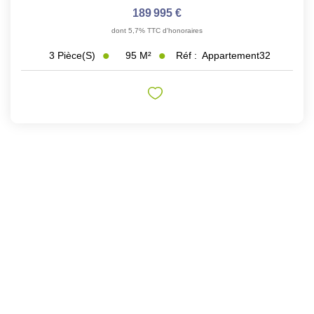
189 995 €
dont 5,7% TTC d'honoraires
95
M²
Réf :
Appartement32
3
Pièce(s)