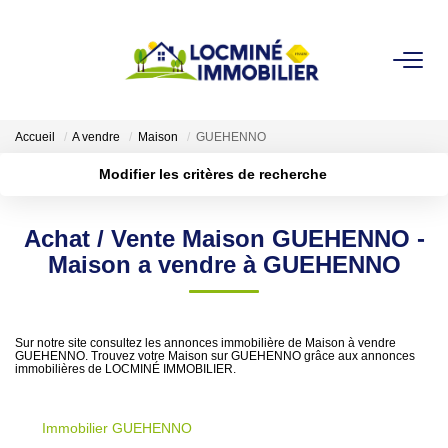
VENDRE
Accueil
A vendre
Maison
GUEHENNO
ACHETER
Modifier les critères de recherche
Localisation
Type de transaction
Acheter
Localisation
LOUER
Achat / Vente Maison GUEHENNO -
Type de bien
Sélectionnez...
Surface min
Maison a vendre à GUEHENNO
ESTIMER
Plus de critères
Budget max
L'AGENCE
Sur notre site consultez les annonces immobilière de Maison à vendre
GUEHENNO. Trouvez votre Maison sur GUEHENNO grâce aux annonces
Créer une alerte
immobilières de LOCMINÉ IMMOBILIER.
Qui Sommes Nous
Immobilier GUEHENNO