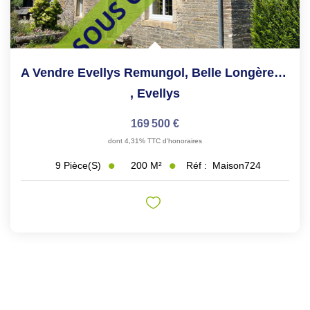
A Vendre Evellys Remungol, Belle Longère, Possibilité De...
,
Evellys
169 500 €
dont 4,31% TTC d'honoraires
200
M²
Réf :
Maison724
9
Pièce(s)