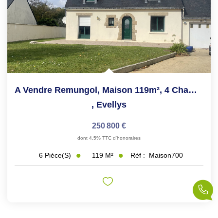
A Vendre Remungol, Maison 119m², 4 Chambres, Terrain...
,
Evellys
250 800 €
dont 4,5% TTC d'honoraires
119
M²
Réf :
Maison700
6
Pièce(s)