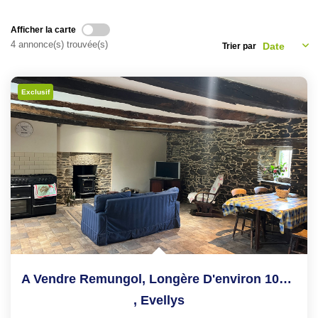
NOS CONSEILS
Afficher la carte
4 annonce(s) trouvée(s)
Trier par
CONTACT
EN
Exclusif
A Vendre Remungol, Longère D'environ 105m² (potentiel De...
,
Evellys