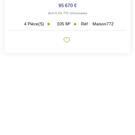
95 670 €
dont 6,3% TTC d'honoraires
105
M²
Réf :
Maison772
4
Pièce(s)