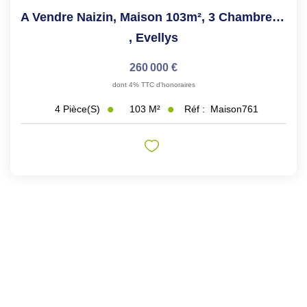
A Vendre Naizin, Maison 103m², 3 Chambres, Terrain...
,
Evellys
260 000 €
dont 4% TTC d'honoraires
103
M²
Réf :
Maison761
4
Pièce(s)