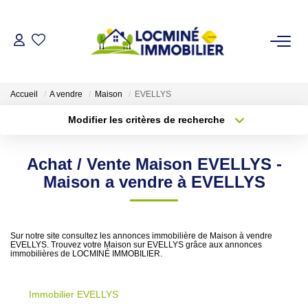
VENDRE
Accueil
A vendre
Maison
EVELLYS
ACHETER
Modifier les critères de recherche
Type de transaction
Localisation
Acheter
Localisation
LOUER
Achat / Vente Maison EVELLYS -
Type de bien
Sélectionnez...
Surface min
Maison a vendre à EVELLYS
ESTIMER
Plus de critères
Budget max
L'AGENCE
Sur notre site consultez les annonces immobilière de Maison à vendre
EVELLYS. Trouvez votre Maison sur EVELLYS grâce aux annonces
Créer une alerte
immobilières de LOCMINÉ IMMOBILIER.
Qui Sommes Nous
Immobilier EVELLYS