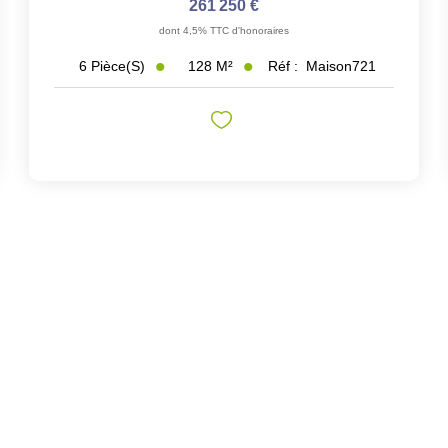
261 250 €
dont 4,5% TTC d'honoraires
128
M²
Réf :
Maison721
6
Pièce(s)