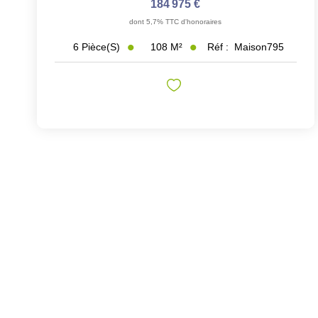
184 975 €
dont 5,7% TTC d'honoraires
108
M²
Réf :
Maison795
6
Pièce(s)