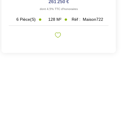
261 250 €
dont 4,5% TTC d'honoraires
128
M²
Réf :
Maison722
6
Pièce(s)