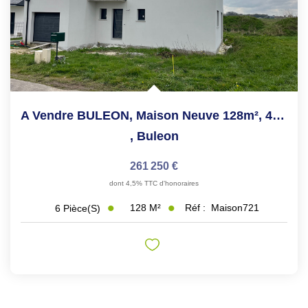
A Vendre BULEON, Maison Neuve 128m², 4 Chambres, Terrain...
,
Buleon
261 250 €
dont 4,5% TTC d'honoraires
128
M²
Réf :
Maison721
6
Pièce(s)