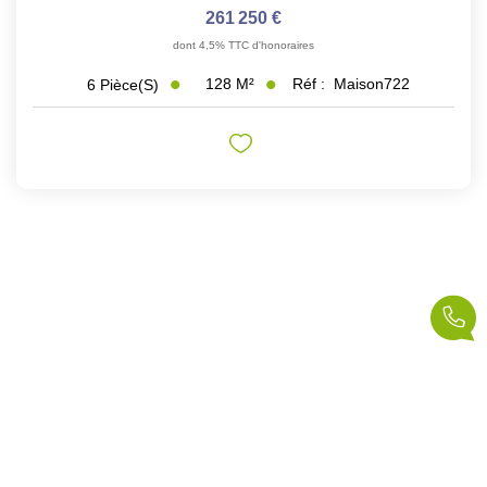
261 250 €
dont 4,5% TTC d'honoraires
128
M²
Réf :
Maison722
6
Pièce(s)