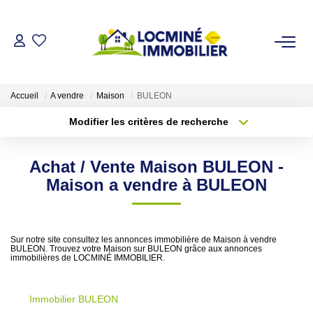
VENDRE
Accueil
A vendre
Maison
BULEON
ACHETER
Modifier les critères de recherche
Type de transaction
Localisation
Acheter
Localisation
LOUER
Achat / Vente Maison BULEON -
Type de bien
Sélectionnez...
Surface min
Maison a vendre à BULEON
ESTIMER
Plus de critères
Budget max
L'AGENCE
Sur notre site consultez les annonces immobilière de Maison à vendre
BULEON. Trouvez votre Maison sur BULEON grâce aux annonces
Créer une alerte
immobilières de LOCMINÉ IMMOBILIER.
Qui Sommes Nous
Immobilier BULEON