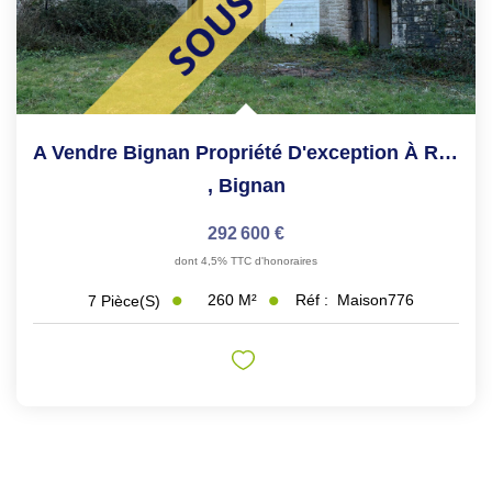
A Vendre Bignan Propriété D'exception À Rénover, Chaumière...
,
Bignan
292 600 €
dont 4,5% TTC d'honoraires
260
M²
Réf :
Maison776
7
Pièce(s)