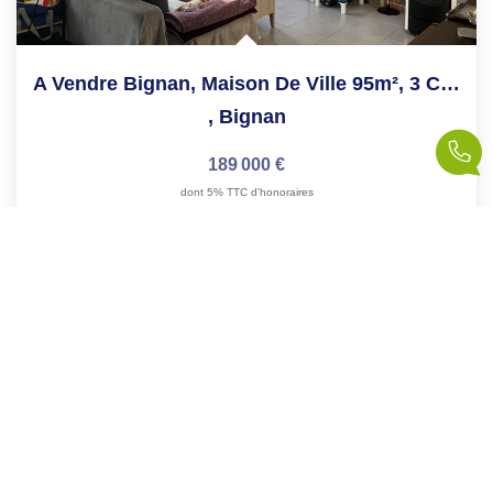
A Vendre Bignan, Maison De Ville 95m², 3 Chambres, Terrain...
,
Bignan
189 000 €
dont 5% TTC d'honoraires
95
M²
Réf :
Maison768
5
Pièce(s)