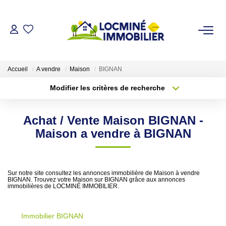
VENDRE
Accueil
A vendre
Maison
BIGNAN
ACHETER
Modifier les critères de recherche
Type de transaction
Localisation
Acheter
Localisation
LOUER
Achat / Vente Maison BIGNAN -
Type de bien
Sélectionnez...
Surface min
Maison a vendre à BIGNAN
ESTIMER
Plus de critères
Budget max
L'AGENCE
Sur notre site consultez les annonces immobilière de Maison à vendre
BIGNAN. Trouvez votre Maison sur BIGNAN grâce aux annonces
Créer une alerte
immobilières de LOCMINÉ IMMOBILIER.
Qui Sommes Nous
Immobilier BIGNAN