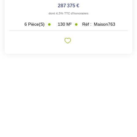
287 375 €
dont 4,5% TTC d'honoraires
130
M²
Réf :
Maison763
6
Pièce(s)