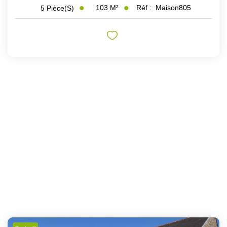
103
M²
Réf :
Maison805
5
Pièce(s)