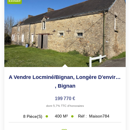
Exclusif
A Vendre Locminé/Bignan, Longère D'environ 400m² À Rénover,...
,
Bignan
199 770 €
dont 5,7% TTC d'honoraires
400
M²
Réf :
Maison784
8
Pièce(s)