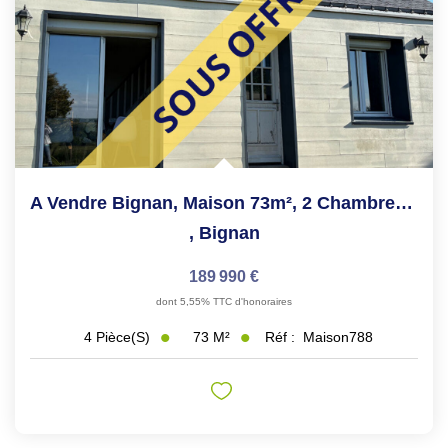
A Vendre Bignan, Maison 73m², 2 Chambres, Terrain D'environ...
,
Bignan
189 990 €
dont 5,55% TTC d'honoraires
73
M²
Réf :
Maison788
4
Pièce(s)