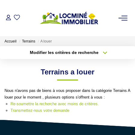
VENDRE
Accueil
Terrains
A louer
ACHETER
Modifier les critères de recherche
Localisation
Type de transaction
Surface min
LOUER
Terrains a louer
Type de bien
Plus de critères
Budget max
ESTIMER
Nous n'avons pas de biens à vous proposer dans la catégorie Terrains A
Créer une alerte
louer pour le moment , plusieurs options s'offrent à vous :
L'AGENCE
Re-soumettre la recherche avec moins de critères.
Transmettez-nous votre demande
Qui Sommes Nous