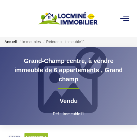
VENDRE
Accueil
Immeubles
Référence Immeuble11
ACHETER
Grand-Champ centre, à vendre
LOUER
immeuble de 6 appartements
,
Grand
champ
ESTIMER
Vendu
L'AGENCE
Réf : Immeuble11
Qui Sommes Nous