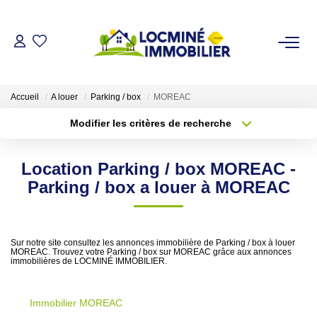
VENDRE
Accueil
A louer
Parking / box
MOREAC
ACHETER
Modifier les critères de recherche
Type de transaction
Localisation
Acheter
Localisation
LOUER
Location Parking / box MOREAC -
Type de bien
Sélectionnez...
Surface min
Parking / box a louer à MOREAC
ESTIMER
Plus de critères
Budget max
L'AGENCE
Sur notre site consultez les annonces immobilière de Parking / box à louer
MOREAC. Trouvez votre Parking / box sur MOREAC grâce aux annonces
Créer une alerte
immobilières de LOCMINÉ IMMOBILIER.
Qui Sommes Nous
Immobilier MOREAC