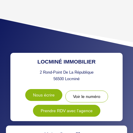
AGE MOYEN
REVENU MENSUEL PAR
MÉNAGE
TAUX DE PROPRIÉTAIRES
TAUX D'HABITATION
TAXE FONCIÈRE
PART DES MÉNAGES SANS
VOITURE
DISTANCE DE L'AÉROPORT :
SUPERFICIE :
LOCMINÉ IMMOBILIER
RÉSULTATS DES LYCÉES
ECOLES ET CRÈCHES
2 Rond-Point De La République
56500
Locminé
RESTAURANTS ET CAFÉS
COMMERCES
Nous écrire
Voir le numéro
MÉDECINS
Prendre RDV avec l'agence