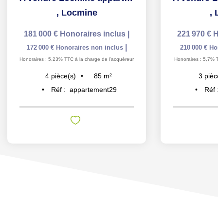
,
Locmine
,
181 000 €
Honoraires inclus
|
221 970 €
H
|
172 000 €
Honoraires non inclus
210 000 €
Ho
Honoraires : 5,23% TTC à la charge de l'acquéreur
Honoraires : 5,7% 
85
m²
4
pièce(s)
3
pièc
Réf :
appartement29
Réf 