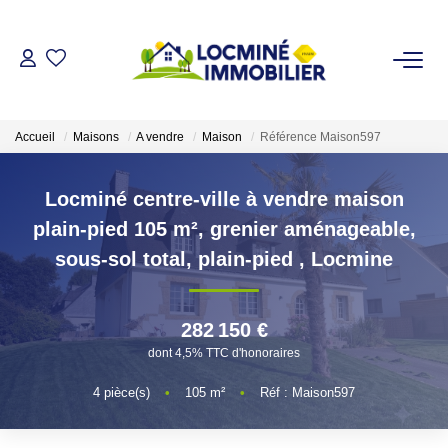
VENDRE
Accueil
Maisons
A vendre
Maison
Référence Maison597
ACHETER
Locminé centre-ville à vendre maison
LOUER
plain-pied 105 m², grenier aménageable,
sous-sol total, plain-pied
,
Locmine
ESTIMER
282 150 €
L'AGENCE
dont 4,5% TTC d'honoraires
Qui Sommes Nous
4
pièce(s)
•
105
m²
•
Réf : Maison597