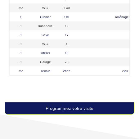
rdc
W.C.
1,40
1
Grenier
110
aménageable
-1
Buanderie
12
-1
Cave
17
-1
W.C.
1
-1
Atelier
18
-1
Garage
78
rdc
Terrain
2666
clos
Programmez votre visite