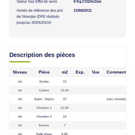
Valeur Gaz Effet de serre
9 Kg CO2/m2/an
Année de référence des prix
15/08/2011
de l'énergie (DPE réalisés
jusqu'au 30/06/2024)
Description des pièces
Niveau
Pièce
m2
Exp.
Vue
Commentaire
rdc
Entrée
15
rdc
Cuisine
12,40
rdc
Salon - Séjour
37
avec cheminée inse
rdc
Chambre 1
12,80
rdc
Chambre 2
10
rdc
Bureau
7
rdc
Salle d'eau
6,80