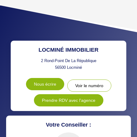
TAUX DE PROPRIÉTAIRES
TAUX D'HABITATION
TAXE FONCIÈRE
PART DES MÉNAGES SANS
VOITURE
DISTANCE DE L'AÉROPORT :
SUPERFICIE :
LOCMINÉ IMMOBILIER
RÉSULTATS DES LYCÉES
ECOLES ET CRÈCHES
2 Rond-Point De La République
56500
Locminé
RESTAURANTS ET CAFÉS
COMMERCES
Nous écrire
Voir le numéro
MÉDECINS
Prendre RDV avec l'agence
Votre Conseiller :