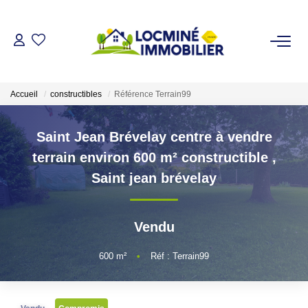
VENDRE
Accueil
constructibles
Référence Terrain99
ACHETER
Saint Jean Brévelay centre à vendre
LOUER
terrain environ 600 m² constructible
,
Saint jean brévelay
ESTIMER
Vendu
L'AGENCE
600
m²
•
Réf : Terrain99
Qui Sommes Nous