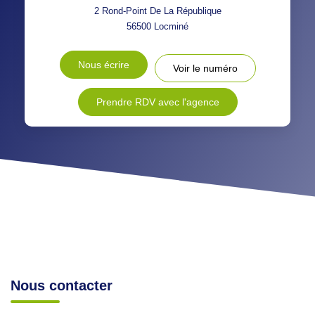
RÉSULTATS DES LYCÉES
ECOLES ET CRÈCHES
2 Rond-Point De La République
56500
Locminé
RESTAURANTS ET CAFÉS
COMMERCES
Nous écrire
Voir le numéro
MÉDECINS
Prendre RDV avec l'agence
Nous contacter