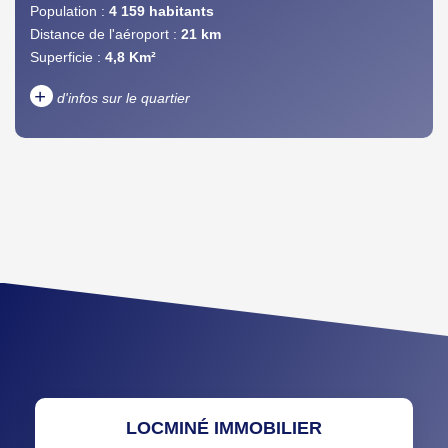
Population :
4 159 habitants
Distance de l'aéroport :
21 km
Superficie :
4,8 Km²
+
d'infos sur le quartier
DENSITÉ DE POPULATION
ENFANTS ET ADOLESCENTS
AGE MOYEN
REVENU MENSUEL PAR
MÉNAGE
TAUX DE PROPRIÉTAIRES
TAUX D'HABITATION
TAXE FONCIÈRE
PART DES MÉNAGES SANS
VOITURE
DISTANCE DE L'AÉROPORT :
SUPERFICIE :
LOCMINÉ IMMOBILIER