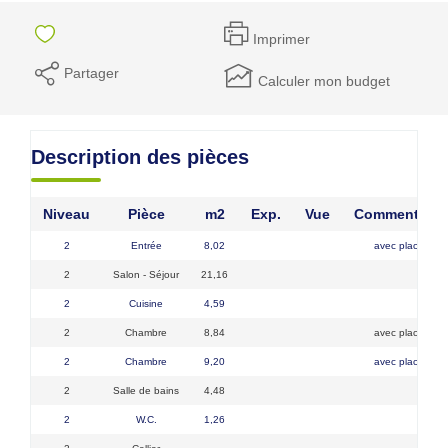
Imprimer
Partager
Calculer mon budget
Description des pièces
Niveau
Pièce
m2
Exp.
Vue
Commentaire
2
Entrée
8,02
avec placard
2
Salon - Séjour
21,16
2
Cuisine
4,59
2
Chambre
8,84
avec placard
2
Chambre
9,20
avec placard
2
Salle de bains
4,48
2
W.C.
1,26