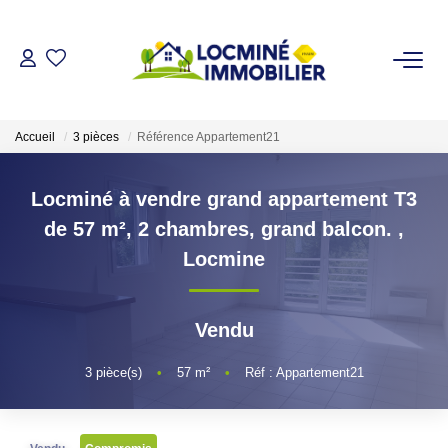
VENDRE
Accueil
3 pièces
Référence Appartement21
ACHETER
Locminé à vendre grand appartement T3
LOUER
de 57 m², 2 chambres, grand balcon.
,
Locmine
ESTIMER
Vendu
L'AGENCE
3
pièce(s)
•
57
m²
•
Réf : Appartement21
Qui Sommes Nous