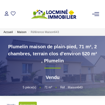
VENDRE
Accueil
Maison
Référence Maison643
ACHETER
Plumelin maison de plain-pied, 71 m², 2
LOUER
chambres, terrain clos d'environ 520 m²
,
Plumelin
ESTIMER
Vendu
L'AGENCE
5
pièce(s)
•
71
m²
•
Réf : Maison643
Qui Sommes Nous