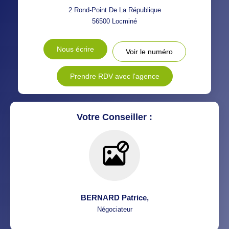
RÉSULTATS DES LYCÉES
ECOLES ET CRÈCHES
2 Rond-Point De La République
56500
Locminé
RESTAURANTS ET CAFÉS
COMMERCES
Nous écrire
Voir le numéro
MÉDECINS
Prendre RDV avec l'agence
Votre Conseiller :
BERNARD Patrice
,
Négociateur