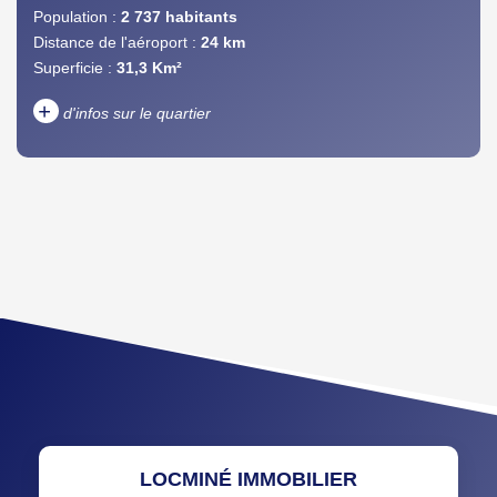
Population :
2 737 habitants
Distance de l'aéroport :
24 km
Superficie :
31,3 Km²
+
d'infos sur le quartier
DENSITÉ DE POPULATION
ENFANTS ET ADOLESCENTS
AGE MOYEN
REVENU MENSUEL PAR
MÉNAGE
TAUX DE PROPRIÉTAIRES
TAUX D'HABITATION
TAXE FONCIÈRE
PART DES MÉNAGES SANS
VOITURE
DISTANCE DE L'AÉROPORT :
SUPERFICIE :
LOCMINÉ IMMOBILIER