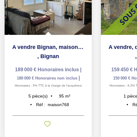
A vendre Bignan, maison de ville 95m², 3 chambres, terrain...
,
Bignan
189 000 €
Honoraires inclus
|
159 450 €
H
|
180 000 €
Honoraires non inclus
150 000 €
Ho
Honoraires : 5% TTC à la charge de l'acquéreur
Honoraires : 6,3% 
95
m²
5
pièce(s)
1
pièce
Réf :
maison768
Ré