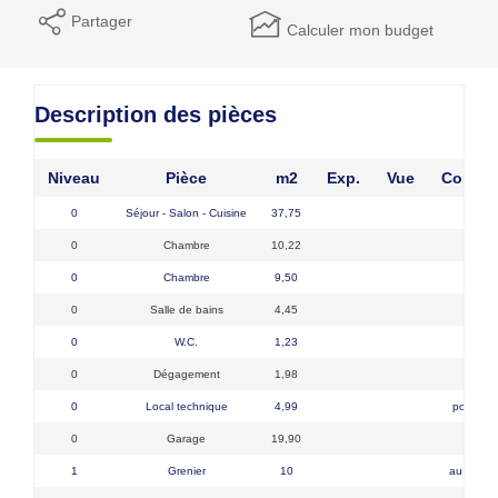
Partager
Calculer mon budget
Description des pièces
Niveau
Pièce
m2
Exp.
Vue
Commen
0
Séjour - Salon - Cuisine
37,75
0
Chambre
10,22
0
Chambre
9,50
0
Salle de bains
4,45
0
W.C.
1,23
0
Dégagement
1,98
0
Local technique
4,99
pompe à
0
Garage
19,90
1
Grenier
10
au dessu