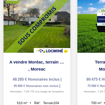
A vendre Moréac, terrain d'environ 510m² constructible
Terr
,
Moreac
Mo
48 285 €
Honoraires inclus
|
80 475 €
H
|
45 000 €
Honoraires non inclus
75 000 €
Hon
Honoraires : 7,3% TTC à la charge de l'acquéreur
Honoraires : 7,3% 
Réf :
Terrain104
510
m²
700
m²