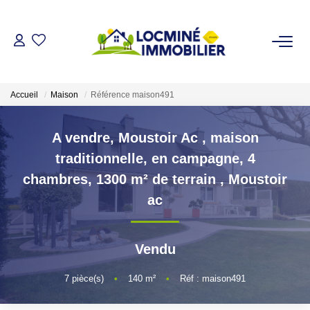
VENDRE
Accueil
Maison
Référence maison491
ACHETER
A vendre, Moustoir Ac , maison
LOUER
traditionnelle, en campagne, 4
chambres, 1300 m² de terrain
,
Moustoir
ESTIMER
ac
L'AGENCE
Vendu
Qui Sommes Nous
7
pièce(s)
•
140
m²
•
Réf : maison491