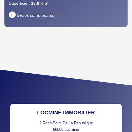
Superficie :
33,8 Km²
+
d'infos sur le quartier
DENSITÉ DE POPULATION
ENFANTS ET ADOLESCENTS
AGE MOYEN
REVENU MENSUEL PAR
MÉNAGE
TAUX DE PROPRIÉTAIRES
TAUX D'HABITATION
TAXE FONCIÈRE
PART DES MÉNAGES SANS
VOITURE
DISTANCE DE L'AÉROPORT :
SUPERFICIE :
LOCMINÉ IMMOBILIER
RÉSULTATS DES LYCÉES
ECOLES ET CRÈCHES
2 Rond-Point De La République
56500
Locminé