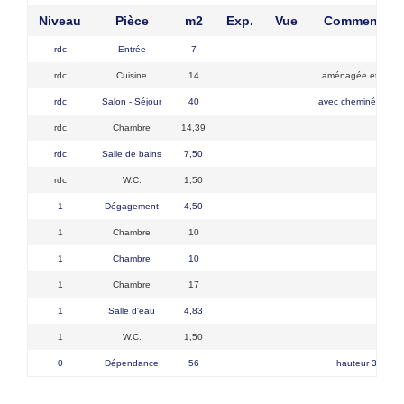
Niveau
Pièce
m2
Exp.
Vue
Commentair
rdc
Entrée
7
rdc
Cuisine
14
aménagée et équi
rdc
Salon - Séjour
40
avec cheminée et in
rdc
Chambre
14,39
rdc
Salle de bains
7,50
rdc
W.C.
1,50
1
Dégagement
4,50
1
Chambre
10
1
Chambre
10
1
Chambre
17
1
Salle d'eau
4,83
1
W.C.
1,50
0
Dépendance
56
hauteur 3,50 m