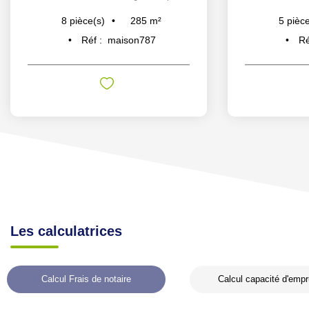
285
m²
8
pièce(s)
5
pièce
Réf :
maison787
Ré
Les calculatrices
Calcul Frais de notaire
Calcul capacité d'empr