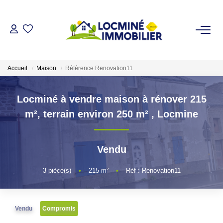
VENDRE
Accueil
Maison
Référence Renovation11
ACHETER
Locminé à vendre maison à rénover 215
LOUER
m², terrain environ 250 m²
,
Locmine
ESTIMER
Vendu
L'AGENCE
3
pièce(s)
•
215
m²
•
Réf : Renovation11
Qui Sommes Nous
Vendu
Compromis