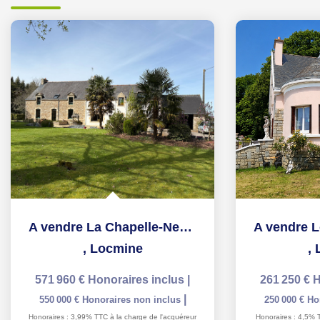
A vendre La Chapelle-Neuve, maison de plus de 285 m², ,5...
,
Locmine
,
571 960 €
Honoraires inclus
|
261 250 €
H
|
550 000 €
Honoraires non inclus
250 000 €
Ho
Honoraires : 3,99% TTC à la charge de l'acquéreur
Honoraires : 4,5% 