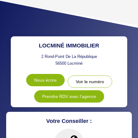
TAUX DE PROPRIÉTAIRES
TAUX D'HABITATION
TAXE FONCIÈRE
PART DES MÉNAGES SANS
VOITURE
DISTANCE DE L'AÉROPORT :
SUPERFICIE :
LOCMINÉ IMMOBILIER
RÉSULTATS DES LYCÉES
ECOLES ET CRÈCHES
2 Rond-Point De La République
56500
Locminé
RESTAURANTS ET CAFÉS
COMMERCES
Nous écrire
Voir le numéro
MÉDECINS
Prendre RDV avec l'agence
Votre Conseiller :