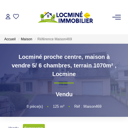
VENDRE
Accueil
Maison
Référence Maison469
ACHETER
Locminé proche centre, maison à
LOUER
vendre 5/ 6 chambres, terrain 1070m²
,
Locmine
ESTIMER
Vendu
L'AGENCE
8
pièce(s)
•
125
m²
•
Réf : Maison469
Qui Sommes Nous