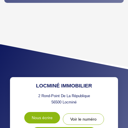
DENSITÉ DE POPULATION
ENFANTS ET ADOLESCENTS
AGE MOYEN
REVENU MENSUEL PAR
MÉNAGE
TAUX DE PROPRIÉTAIRES
TAUX D'HABITATION
TAXE FONCIÈRE
PART DES MÉNAGES SANS
VOITURE
DISTANCE DE L'AÉROPORT :
SUPERFICIE :
LOCMINÉ IMMOBILIER
RÉSULTATS DES LYCÉES
ECOLES ET CRÈCHES
2 Rond-Point De La République
56500
Locminé
RESTAURANTS ET CAFÉS
COMMERCES
Nous écrire
Voir le numéro
MÉDECINS