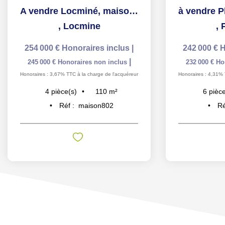
A vendre Locminé, maison d'environ 110m², 3 chambres, sur...
,
Locmine
,
254 000 €
Honoraires inclus
|
242 000 €
H
|
245 000 €
Honoraires non inclus
232 000 €
Ho
Honoraires : 3,67% TTC à la charge de l'acquéreur
Honoraires : 4,31% 
110
m²
4
pièce(s)
6
pièce
Réf :
maison802
Ré