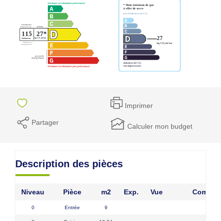
Imprimer
Partager
Calculer mon budget
Description des pièces
Niveau
Pièce
m2
Exp.
Vue
Comment
0
Entrée
9