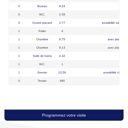
0
Bureau
9,53
0
W.C.
2,58
0
Couloir placard
2,77
possibilité salle d'
1
Palier
4
1
Chambre
9,75
avec placard
1
Chambre
9,13
avec placard
1
Salle de bains
4,32
1
W.C.
1
1
Grenier
13,56
possibilité chamb
0
Terrain
480
Programmez votre visite