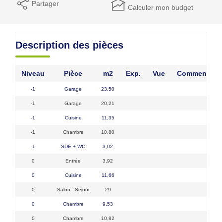
Partager
Calculer mon budget
Description des pièces
Niveau
Pièce
m2
Exp.
Vue
Commentair
-1
Garage
23,50
-1
Garage
20,21
-1
Cuisine
11,35
-1
Chambre
10,80
-1
SDE + WC
3,02
0
Entrée
3,92
0
Cuisine
11,66
0
Salon - Séjour
29
0
Chambre
9,53
0
Chambre
10,82