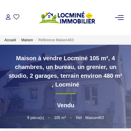
VENDRE
Accueil
Maison
Référence Maison463
ACHETER
Maison à vendre Locminé 105 m², 4
LOUER
chambres, un bureau, un grenier, un
studio, 2 garages, terrain environ 480 m²
ESTIMER
,
Locminé
L'AGENCE
Vendu
Qui Sommes Nous
9
pièce(s)
•
105
m²
•
Réf : Maison463