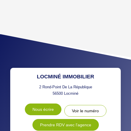
DENSITÉ DE POPULATION
ENFANTS ET ADOLESCENTS
AGE MOYEN
REVENU MENSUEL PAR
MÉNAGE
TAUX DE PROPRIÉTAIRES
TAUX D'HABITATION
TAXE FONCIÈRE
PART DES MÉNAGES SANS
VOITURE
DISTANCE DE L'AÉROPORT :
SUPERFICIE :
LOCMINÉ IMMOBILIER
RÉSULTATS DES LYCÉES
ECOLES ET CRÈCHES
2 Rond-Point De La République
56500
Locminé
RESTAURANTS ET CAFÉS
COMMERCES
Nous écrire
Voir le numéro
MÉDECINS
Prendre RDV avec l'agence