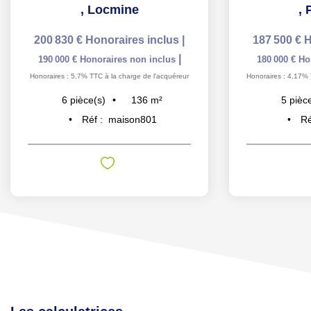
,
Locmine
,
200 830 €
Honoraires inclus
|
187 500 €
H
|
190 000 €
Honoraires non inclus
180 000 €
Ho
Honoraires : 5,7% TTC à la charge de l'acquéreur
Honoraires : 4,17% 
136
m²
6
pièce(s)
5
pièc
Réf :
maison801
Ré