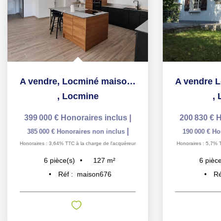
A vendre, Locminé maison de plain pied 127 m2, 3 chambres,...
,
Locmine
,
399 000 €
Honoraires inclus
|
200 830 €
H
|
385 000 €
Honoraires non inclus
190 000 €
Ho
Honoraires : 3,64% TTC à la charge de l'acquéreur
Honoraires : 5,7% 
127
m²
6
pièce(s)
6
pièce
Réf :
maison676
Ré