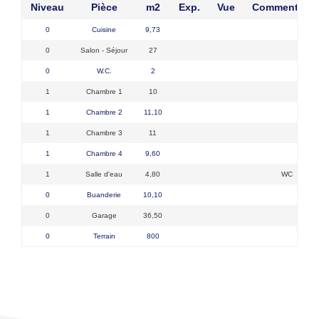
Niveau
Pièce
m2
Exp.
Vue
Commentaire
0
Cuisine
9,73
0
Salon - Séjour
27
0
W.C.
2
1
Chambre 1
10
1
Chambre 2
11,10
1
Chambre 3
11
1
Chambre 4
9,60
1
Salle d'eau
4,80
WC
0
Buanderie
10,10
0
Garage
36,50
0
Terrain
800