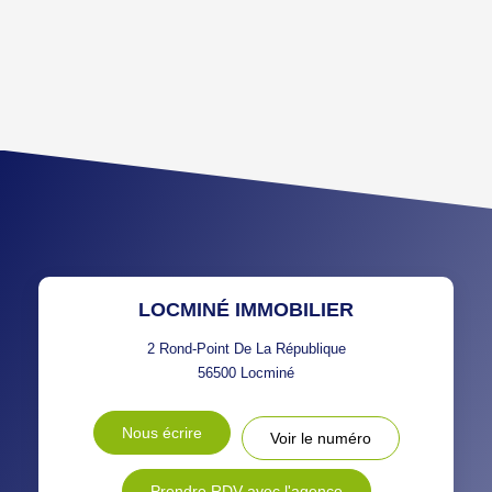
DENSITÉ DE POPULATION
ENFANTS ET ADOLESCENTS
AGE MOYEN
REVENU MENSUEL PAR
MÉNAGE
TAUX DE PROPRIÉTAIRES
TAUX D'HABITATION
TAXE FONCIÈRE
PART DES MÉNAGES SANS
VOITURE
DISTANCE DE L'AÉROPORT :
SUPERFICIE :
LOCMINÉ IMMOBILIER
RÉSULTATS DES LYCÉES
ECOLES ET CRÈCHES
2 Rond-Point De La République
56500
Locminé
RESTAURANTS ET CAFÉS
COMMERCES
Nous écrire
Voir le numéro
MÉDECINS
Prendre RDV avec l'agence