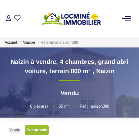
VENDRE
Accueil
Maison
Référence maison380
ACHETER
Naizin à vendre, 4 chambres, grand abri
LOUER
voiture, terrain 800 m²
,
Naizin
ESTIMER
Vendu
L'AGENCE
6
pièce(s)
•
85
m²
•
Réf : maison380
Qui Sommes Nous
Vendu
Compromis