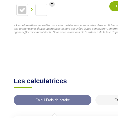
E
« Les informations recueillies sur ce formulaire sont enregistrées dans un fichie
des prescriptions légales applicables et sont destinées à nos conseillers Confor
agence@locmineimmobilier.fr. Nous vous informons de l'existence de la liste d'opp
Les calculatrices
Calcul Frais de notaire
Ca