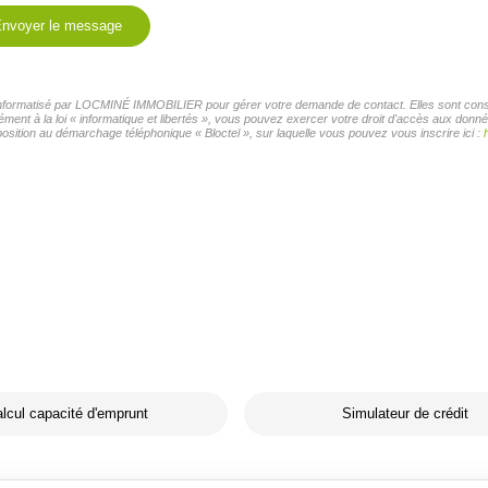
nvoyer le message
r informatisé par LOCMINÉ IMMOBILIER pour gérer votre demande de contact. Elles sont conser
mément à la loi « informatique et libertés », vous pouvez exercer votre droit d'accès aux d
osition au démarchage téléphonique « Bloctel », sur laquelle vous pouvez vous inscrire ici :
lcul capacité d'emprunt
Simulateur de crédit