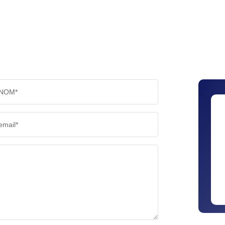
RÉSULTATS DES LYCÉES
ECOLES
COMMERCES
MÉDEC
NOM*
email*