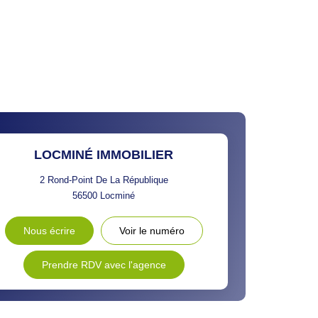
 ET CRÈCHES
INS
LOCMINÉ IMMOBILIER
2 Rond-Point De La République
56500
Locminé
Nous écrire
Voir le numéro
Prendre RDV avec l'agence