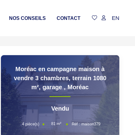
EN
NOS CONSEILS
CONTACT
Moréac en campagne maison à
vendre 3 chambres, terrain 1080
m², garage
,
Moréac
Vendu
81
m²
4
pièce(s)
Réf :
maison379