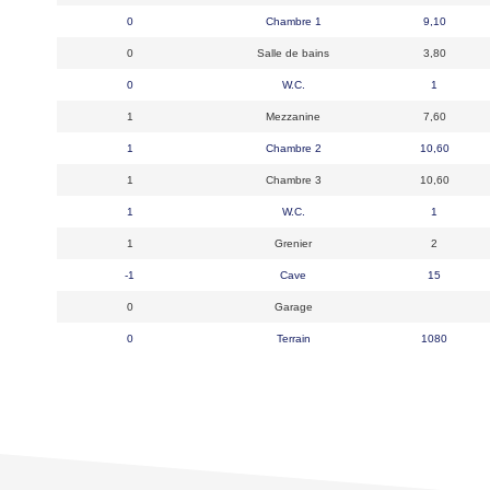
0
Chambre 1
9,10
0
Salle de bains
3,80
0
W.C.
1
1
Mezzanine
7,60
1
Chambre 2
10,60
1
Chambre 3
10,60
1
W.C.
1
1
Grenier
2
-1
Cave
15
0
Garage
0
Terrain
1080