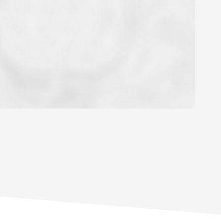
OYEN
'HABITATION
CE DE L'AÉROPORT :