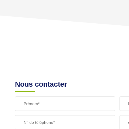
REVENU MENSUEL PAR MÉNAGE
TAXE FONCIÈRE
SUPERFICIE :
RESTAURANTS ET CAFÉS
Nous contacter
Prénom*
N° de téléphone*