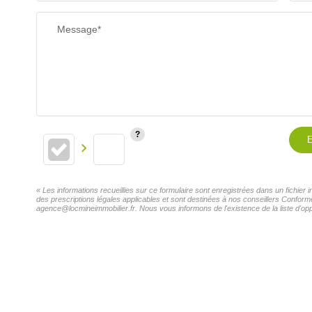
Message*
E
« Les informations recueillies sur ce formulaire sont enregistrées dans un fichie
des prescriptions légales applicables et sont destinées à nos conseillers Confor
agence@locmineimmobilier.fr. Nous vous informons de l'existence de la liste d'opp