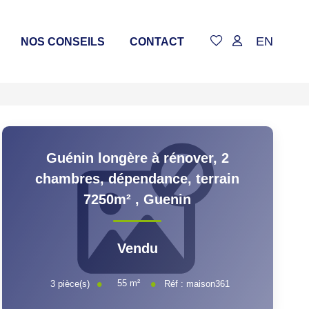
EN
NOS CONSEILS
CONTACT
Guénin longère à rénover, 2
chambres, dépendance, terrain
7250m²
,
Guenin
Vendu
55
m²
3
pièce(s)
Réf :
maison361