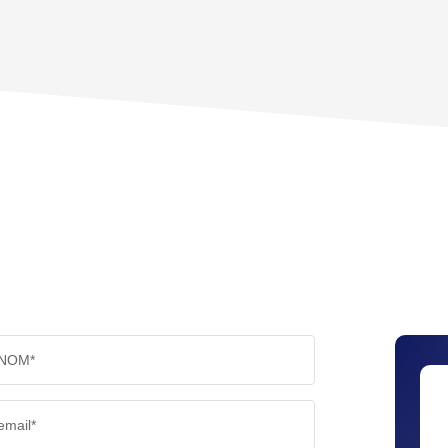
TAUX DE PROPRIÉTAIRES
TAUX D
PART DES MÉNAGES SANS VOITURE
DISTAN
RÉSULTATS DES LYCÉES
ECOLES
COMMERCES
MÉDEC
NOM*
email*