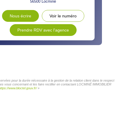
56500
Locminé
Nous écrire
Voir le numéro
Prendre RDV avec l'agence
vées pour la durée nécessaire à la gestion de la relation client dans le respect
onnées vous concernant et les faire rectifier en contactant LOCMINÉ IMMOBILIER
https://www.bloctel.gouv.fr/
»