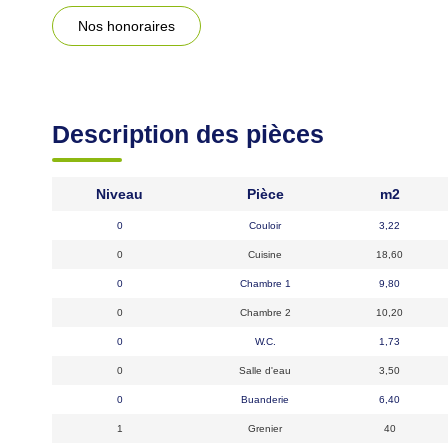
Nos honoraires
Description des pièces
Niveau
Pièce
m2
0
Couloir
3,22
0
Cuisine
18,60
0
Chambre 1
9,80
0
Chambre 2
10,20
0
W.C.
1,73
0
Salle d'eau
3,50
0
Buanderie
6,40
1
Grenier
40