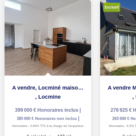
Exclusif
A vendre, Locminé maison de plain pied 127 m2, 3 chambres,...
,
Locmine
,
399 000 €
Honoraires inclus
|
276 925 €
H
|
385 000 €
Honoraires non inclus
265 000 €
Ho
Honoraires : 3,64% TTC à la charge de l'acquéreur
Honoraires : 4,5% 