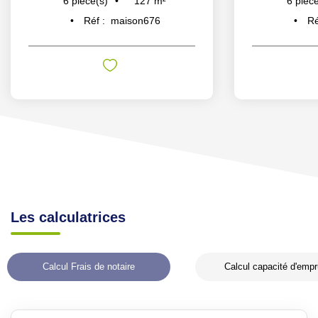
127
m²
6
pièce(s)
6
pièce
Réf :
maison676
Ré
Les calculatrices
Calcul Frais de notaire
Calcul capacité d'empr