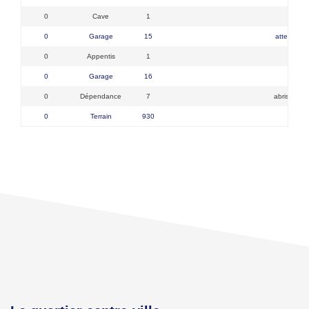
0
Cave
1
0
Garage
15
attenant, 
0
Appentis
1
bû
0
Garage
16
indép
0
Dépendance
7
abris de jar
0
Terrain
930