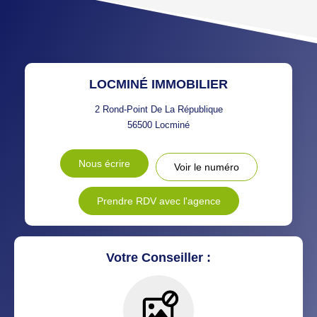
TAXE FONCIÈRE
PART DES MÉNAGES SANS
VOITURE
DISTANCE DE L'AÉROPORT :
SUPERFICIE :
LOCMINÉ IMMOBILIER
RÉSULTATS DES LYCÉES
ECOLES ET CRÈCHES
2 Rond-Point De La République
56500
Locminé
RESTAURANTS ET CAFÉS
COMMERCES
Nous écrire
Voir le numéro
MÉDECINS
Prendre RDV avec l'agence
Votre Conseiller :