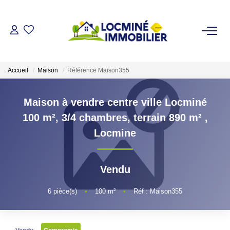
VENDRE
Accueil
Maison
Référence Maison355
ACHETER
Maison à vendre centre ville Locminé
LOUER
100 m², 3/4 chambres, terrain 890 m²
,
Locmine
ESTIMER
Vendu
L'AGENCE
6
pièce(s)
•
100
m²
•
Réf : Maison355
Qui Sommes Nous