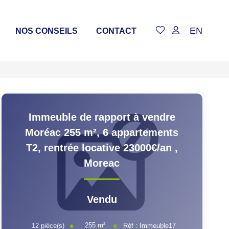
EN
NOS CONSEILS
CONTACT
Immeuble de rapport à vendre
Moréac 255 m², 6 appartements
T2, rentrée locative 23000€/an
,
Moreac
Vendu
255
m²
12
pièce(s)
Réf :
Immeuble17