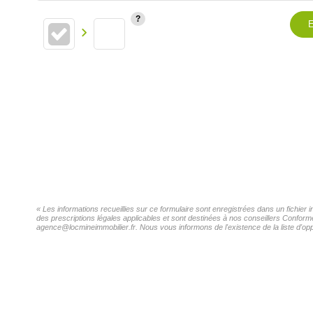
E
« Les informations recueillies sur ce formulaire sont enregistrées dans un fichie
des prescriptions légales applicables et sont destinées à nos conseillers Confor
agence@locmineimmobilier.fr. Nous vous informons de l'existence de la liste d'opp