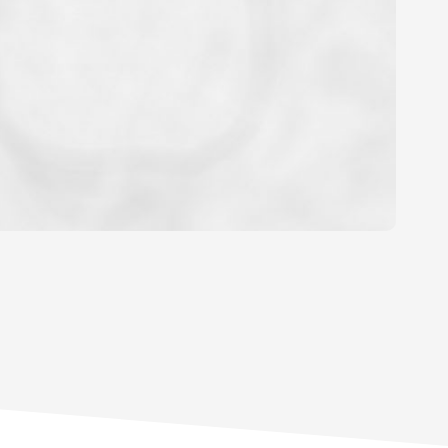
OYEN
'HABITATION
CE DE L'AÉROPORT :