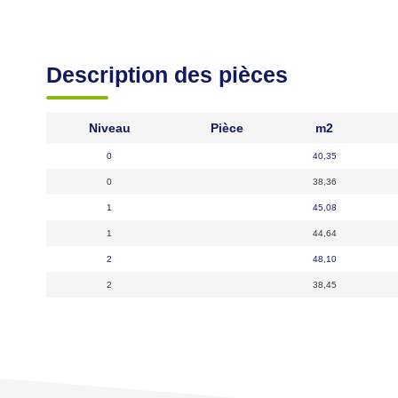
Description des pièces
Niveau
Pièce
m2
0
40,35
0
38,36
1
45,08
1
44,64
2
48,10
2
38,45