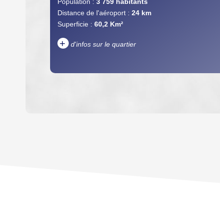
Population :
3 759 habitants
Distance de l'aéroport :
24 km
Superficie :
60,2 Km²
+
d'infos sur le quartier
DENSITÉ DE POPULATION
REVENU MENSUEL PAR MÉNAGE
TAXE FONCIÈRE