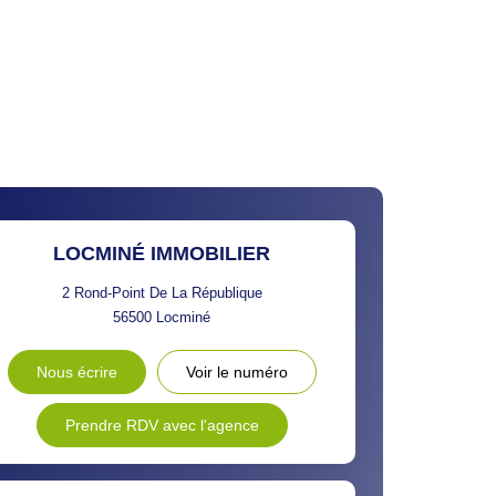
 ET CRÈCHES
INS
LOCMINÉ IMMOBILIER
2 Rond-Point De La République
56500
Locminé
Nous écrire
Voir le numéro
Prendre RDV avec l'agence