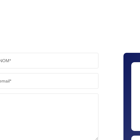
RÉSULTATS DES LYCÉES
ECOLES
COMMERCES
MÉDEC
NOM*
email*