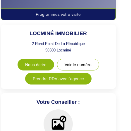
Programmez votre visite
LOCMINÉ IMMOBILIER
2 Rond-Point De La République
56500
Locminé
Nous écrire
Voir le numéro
Prendre RDV avec l'agence
Votre Conseiller :