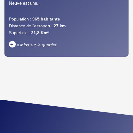
Neuve est une...
Population :
965 habitants
Distance de l'aéroport :
27 km
Superficie :
21,8 Km²
+
d'infos sur le quartier
DENSITÉ DE POPULATION
ENFANTS ET ADOLESCENTS
AGE MOYEN
REVENU MENSUEL PAR
MÉNAGE
TAUX DE PROPRIÉTAIRES
TAUX D'HABITATION
TAXE FONCIÈRE
PART DES MÉNAGES SANS
VOITURE