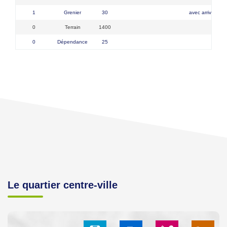
1
Grenier
30
avec arrivée eau 
0
Terrain
1400
clo
0
Dépendance
25
Le quartier centre-ville