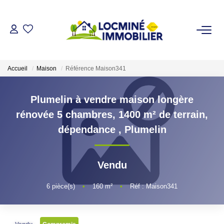
VENDRE
Accueil
Maison
Référence Maison341
ACHETER
Plumelin à vendre maison longère
LOUER
rénovée 5 chambres, 1400 m² de terrain,
dépendance
,
Plumelin
ESTIMER
Vendu
L'AGENCE
6
pièce(s)
•
160
m²
•
Réf : Maison341
Qui Sommes Nous