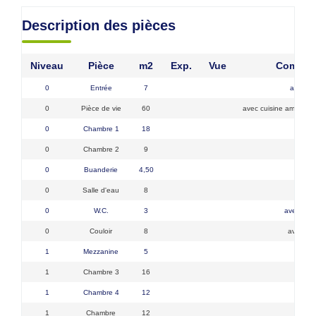
Description des pièces
Niveau
Pièce
m2
Exp.
Vue
Commen
0
Entrée
7
avec pl
0
Pièce de vie
60
avec cuisine aménagé
0
Chambre 1
18
0
Chambre 2
9
0
Buanderie
4,50
0
Salle d'eau
8
0
W.C.
3
avec lave
0
Couloir
8
avec pl
1
Mezzanine
5
1
Chambre 3
16
1
Chambre 4
12
1
Chambre
12