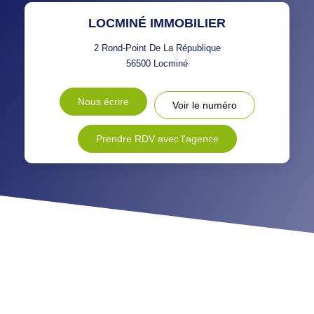
DISTANCE DE L'AÉROPORT :
SUPERFICIE :
LOCMINÉ IMMOBILIER
RÉSULTATS DES LYCÉES
ECOLES ET CRÈCHES
2 Rond-Point De La République
56500
Locminé
RESTAURANTS ET CAFÉS
COMMERCES
Nous écrire
Voir le numéro
MÉDECINS
Prendre RDV avec l'agence