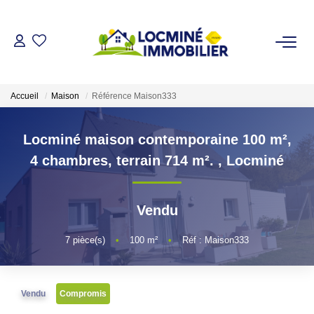
VENDRE
Accueil
Maison
Référence Maison333
ACHETER
Locminé maison contemporaine 100 m²,
LOUER
4 chambres, terrain 714 m².
,
Locminé
ESTIMER
Vendu
L'AGENCE
7
pièce(s)
•
100
m²
•
Réf : Maison333
Qui Sommes Nous
Vendu
Compromis