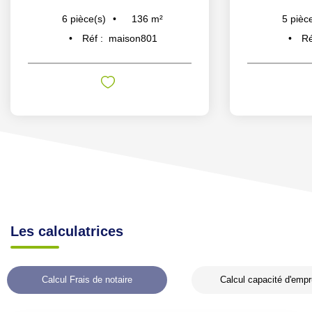
136
m²
6
pièce(s)
5
pièc
Réf :
maison801
Ré
Les calculatrices
Calcul Frais de notaire
Calcul capacité d'empr