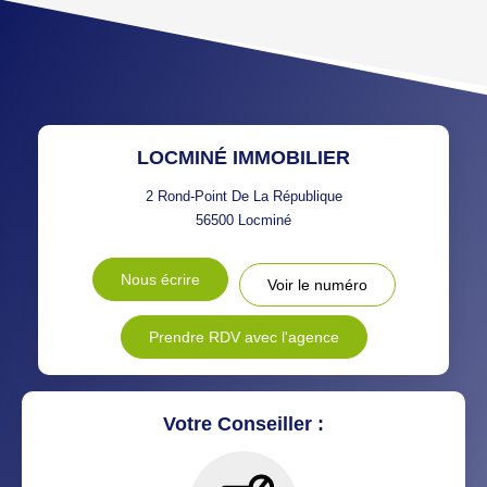
TAUX DE PROPRIÉTAIRES
TAUX D'HABITATION
TAXE FONCIÈRE
PART DES MÉNAGES SANS
VOITURE
DISTANCE DE L'AÉROPORT :
SUPERFICIE :
LOCMINÉ IMMOBILIER
RÉSULTATS DES LYCÉES
ECOLES ET CRÈCHES
2 Rond-Point De La République
56500
Locminé
RESTAURANTS ET CAFÉS
COMMERCES
Nous écrire
Voir le numéro
MÉDECINS
Prendre RDV avec l'agence
Votre Conseiller :