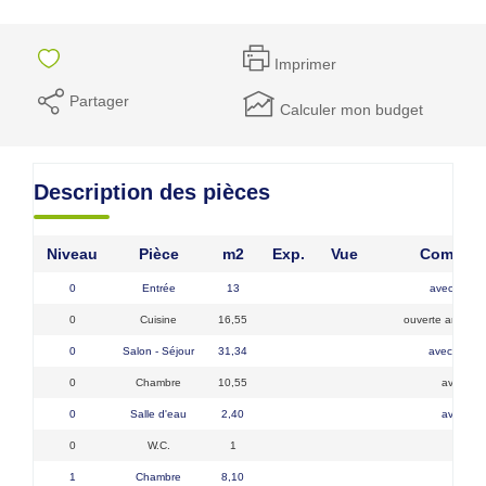
Imprimer
Partager
Calculer mon budget
Description des pièces
Niveau
Pièce
m2
Exp.
Vue
Comment
0
Entrée
13
avec coin 
0
Cuisine
16,55
ouverte aménag
0
Salon - Séjour
31,34
avec poêle
0
Chambre
10,55
avec pla
0
Salle d'eau
2,40
avec pla
0
W.C.
1
1
Chambre
8,10