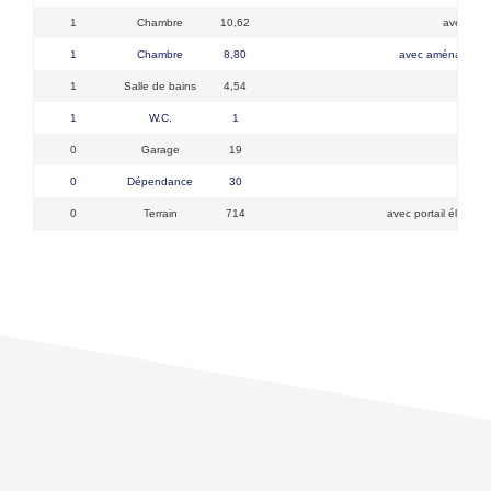
1
Chambre
10,62
avec dre
1
Chambre
8,80
avec aménagemen
1
Salle de bains
4,54
1
W.C.
1
0
Garage
19
0
Dépendance
30
car po
0
Terrain
714
avec portail électriq