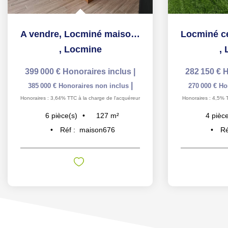
A vendre, Locminé maison de plain pied 127 m2, 3 chambres,...
,
Locmine
,
399 000 €
Honoraires inclus
|
282 150 €
H
|
385 000 €
Honoraires non inclus
270 000 €
Ho
Honoraires : 3,64% TTC à la charge de l'acquéreur
Honoraires : 4,5% 
127
m²
6
pièce(s)
4
pièce
Réf :
maison676
Ré