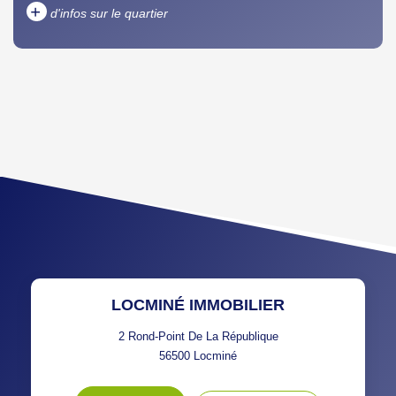
+
d'infos sur le quartier
DENSITÉ DE POPULATION
ENFANTS ET ADOLESCENTS
AGE MOYEN
REVENU MENSUEL PAR
MÉNAGE
TAUX DE PROPRIÉTAIRES
TAUX D'HABITATION
TAXE FONCIÈRE
PART DES MÉNAGES SANS
VOITURE
DISTANCE DE L'AÉROPORT :
SUPERFICIE :
LOCMINÉ IMMOBILIER
RÉSULTATS DES LYCÉES
ECOLES ET CRÈCHES
2 Rond-Point De La République
56500
Locminé
RESTAURANTS ET CAFÉS
COMMERCES