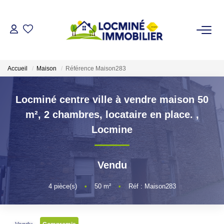
VENDRE
Accueil
Maison
Référence Maison283
ACHETER
Locminé centre ville à vendre maison 50
LOUER
m², 2 chambres, locataire en place.
,
Locmine
ESTIMER
Vendu
L'AGENCE
4
pièce(s)
•
50
m²
•
Réf : Maison283
Qui Sommes Nous