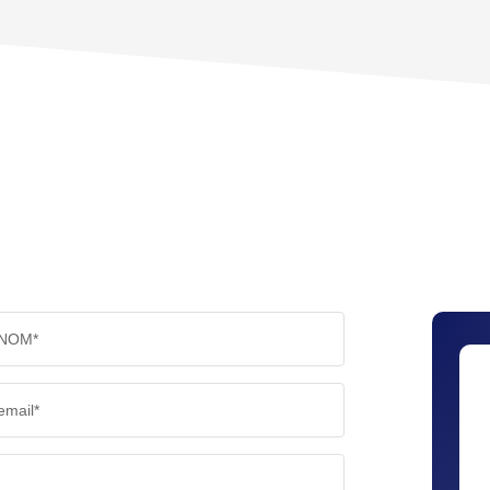
PART DES MÉNAGES SANS VOITURE
DISTAN
RÉSULTATS DES LYCÉES
ECOLES
COMMERCES
MÉDEC
NOM*
email*