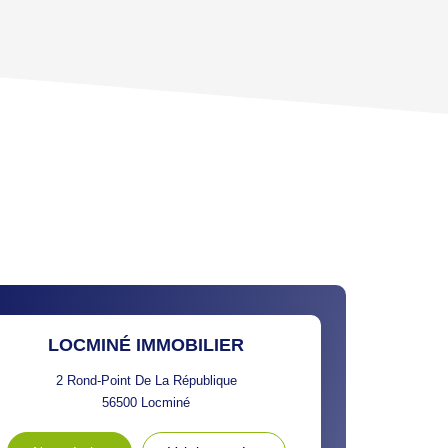
CE DE L'AÉROPORT :
 ET CRÈCHES
INS
LOCMINÉ IMMOBILIER
2 Rond-Point De La République
56500
Locminé