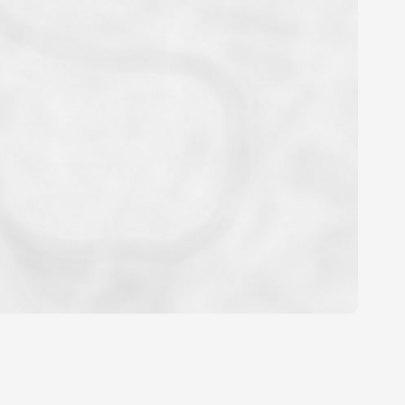
OYEN
'HABITATION