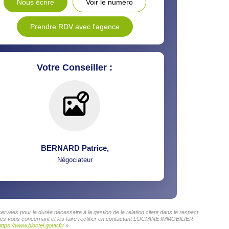
Nous écrire
Voir le numéro
Prendre RDV avec l'agence
Votre Conseiller :
BERNARD Patrice
,
Négociateur
vées pour la durée nécessaire à la gestion de la relation client dans le respect
onnées vous concernant et les faire rectifier en contactant LOCMINÉ IMMOBILIER
https://www.bloctel.gouv.fr/
»