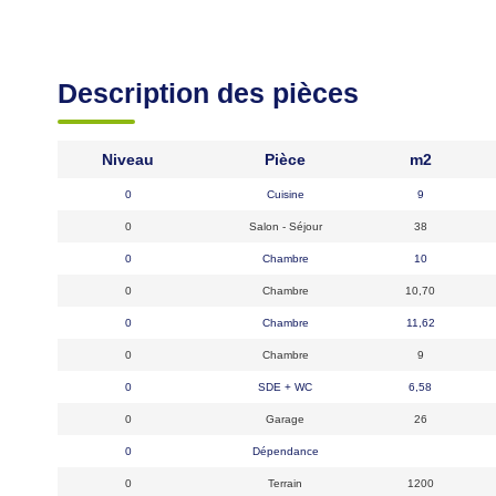
Description des pièces
Niveau
Pièce
m2
0
Cuisine
9
0
Salon - Séjour
38
0
Chambre
10
0
Chambre
10,70
0
Chambre
11,62
0
Chambre
9
0
SDE + WC
6,58
0
Garage
26
0
Dépendance
0
Terrain
1200