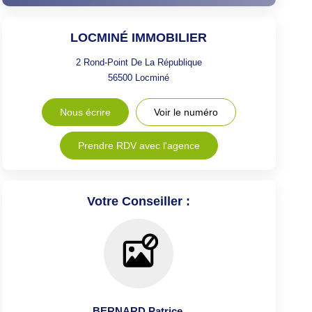
LOCMINÉ IMMOBILIER
2 Rond-Point De La République
56500
Locminé
Nous écrire
Voir le numéro
Prendre RDV avec l'agence
Votre Conseiller :
BERNARD Patrice
,