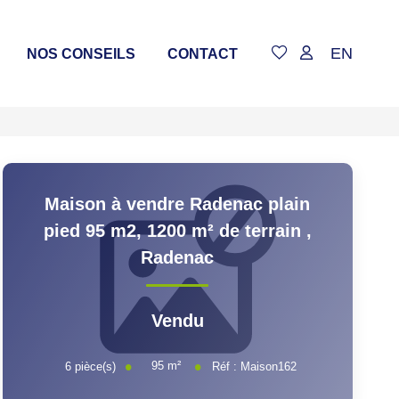
EN
NOS CONSEILS
CONTACT
Maison à vendre Radenac plain
pied 95 m2, 1200 m² de terrain
,
Radenac
Vendu
95
m²
6
pièce(s)
Réf :
Maison162