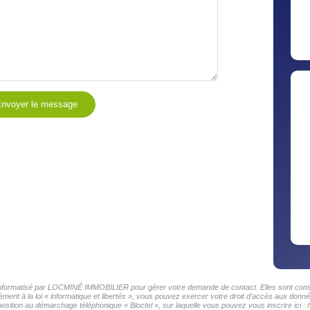
nvoyer le message
r informatisé par LOCMINÉ IMMOBILIER pour gérer votre demande de contact. Elles sont conser
mément à la loi « informatique et libertés », vous pouvez exercer votre droit d'accès aux d
osition au démarchage téléphonique « Bloctel », sur laquelle vous pouvez vous inscrire ici :