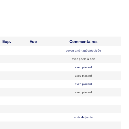
Exp.
Vue
Commentaires
ouvert aménagée/équipée
avec poële à bois
avec placard
avec placard
avec placard
avec placard
abris de jardin