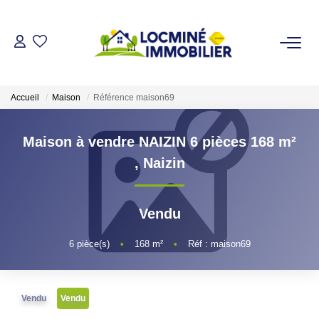
VENDRE
Accueil
Maison
Référence maison69
ACHETER
Maison à vendre NAIZIN 6 pièces 168 m²
LOUER
,
Naizin
ESTIMER
Vendu
L'AGENCE
6
pièce(s)
•
168
m²
•
Réf : maison69
Qui Sommes Nous
Vendu
Vendu