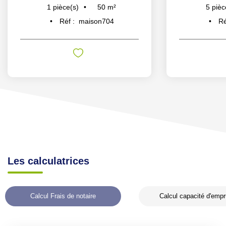
50
m²
1
pièce(s)
5
pièc
Réf :
maison704
Ré
Les calculatrices
Calcul Frais de notaire
Calcul capacité d'empr