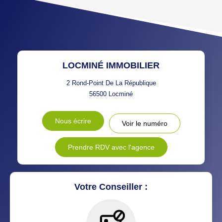
TAXE FONCIÈRE
PART DES MÉNAGES SANS
VOITURE
DISTANCE DE L'AÉROPORT :
SUPERFICIE :
LOCMINÉ IMMOBILIER
RÉSULTATS DES LYCÉES
ECOLES ET CRÈCHES
2 Rond-Point De La République
56500
Locminé
RESTAURANTS ET CAFÉS
COMMERCES
Nous écrire
Voir le numéro
MÉDECINS
Prendre RDV avec l'agence
Votre Conseiller :