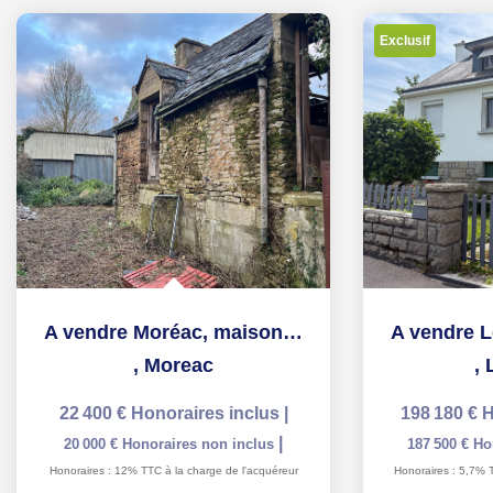
Exclusif
A vendre Moréac, maison en pierre à rénover, sur un terrain...
,
Moreac
,
22 400 €
Honoraires inclus
|
198 180 €
H
|
20 000 €
Honoraires non inclus
187 500 €
Ho
Honoraires : 12% TTC à la charge de l'acquéreur
Honoraires : 5,7% 