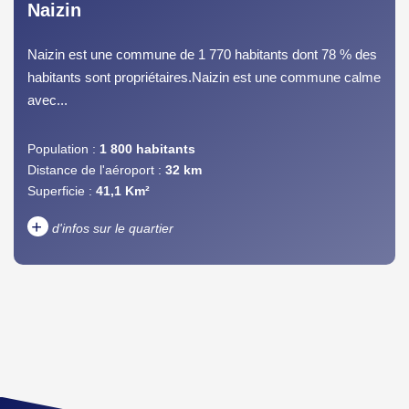
Naizin
Naizin est une commune de 1 770 habitants dont 78 % des
habitants sont propriétaires.Naizin est une commune calme
avec...
Population :
1 800 habitants
Distance de l'aéroport :
32 km
Superficie :
41,1 Km²
+
d'infos sur le quartier
DENSITÉ DE POPULATION
ENFANTS ET ADOLESCENTS
AGE MOYEN
REVENU MENSUEL PAR
MÉNAGE
TAUX DE PROPRIÉTAIRES
TAUX D'HABITATION