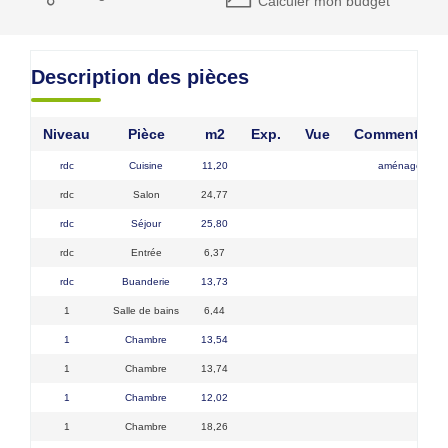
Calculer mon budget
Description des pièces
Niveau
Pièce
m2
Exp.
Vue
Commentaire
rdc
Cuisine
11,20
aménagée
rdc
Salon
24,77
rdc
Séjour
25,80
rdc
Entrée
6,37
rdc
Buanderie
13,73
1
Salle de bains
6,44
1
Chambre
13,54
1
Chambre
13,74
1
Chambre
12,02
1
Chambre
18,26