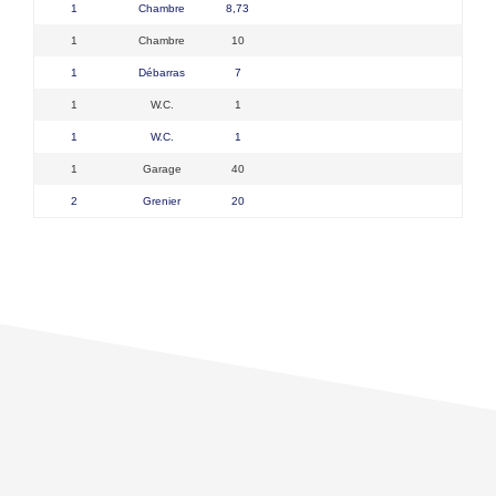
1
Chambre
8,73
1
Chambre
10
1
Débarras
7
1
W.C.
1
1
W.C.
1
1
Garage
40
2
Grenier
20